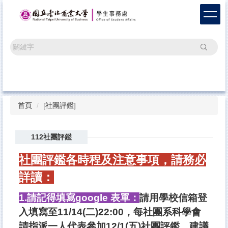
跳
到
主
要
搜尋
內
容
區
首頁
[社團評鑑]
112社團評鑑
社團評鑑各時程及注意事項，請務必
詳讀：
1.請記得填寫google 表單：
請用學校信箱登
入填寫至11/14(二)22:00，每社團系科學會
請指派一人代表參加12/1(五)社團評鑑，建議