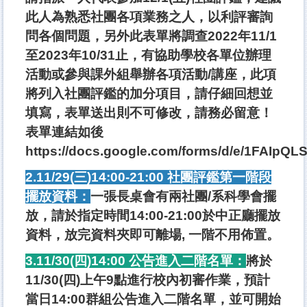
此人為熟悉社團各項業務之人，以利評審詢
問各個問題，另外此表單將調查2022年11/1
至2023年10/31止，有協助學校各單位辦理
活動或參與課外組舉辦各項活動/講座，此項
將列入社團評鑑的加分項目，請仔細回想並
填寫，表單送出則不可修改，請務必留意！
表單連結如後
https://docs.google.com/forms/d/e/1FAI
2.11/29(三)14:00-21:00 社團評鑑第一階段
擺放資料：
一張長桌會有兩社團/系科學會擺
放，請於指定時間14:00-21:00於中正廳擺放
資料，放完資料夾即可離場, 一階不用佈置。
3.11/30(四)14:00 公告進入二階名單：
將於
11/30(四)上午9點進行校內初審作業，預計
當日14:00群組公告進入二階名單，並可開始