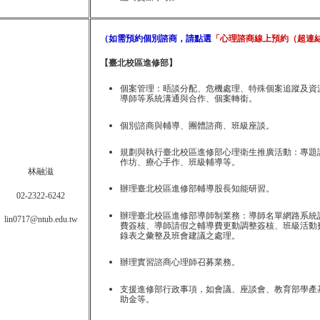
（如需預約個別諮商，請點選
「心理諮商線上預約（超連
【臺北校區進修部】
個案管理：
晤談分配、危機處理、特殊個案追蹤及資
導師等系統溝通與合作、個案轉銜。
個別諮商
與輔導
、團體諮商、班級座談。
規劃與執行臺北校區進修部心理衛生推廣活動：專題
作坊、療心手作、班級輔導等。
林融滋
辦理臺北校區進修部輔導股長知能研習。
02-2322-6242
辦理臺北校區進修部導師制業務：導師名單網路系統
lin0717@ntub.edu.tw
費簽核、導師請假之輔導費更動調整簽核、班級活動
錄表之彙整及班會建議之處理。
辦理實習諮商心理師召募業務。
支援進修部行政事項，如會議、座談會、教育部學產
助金等。