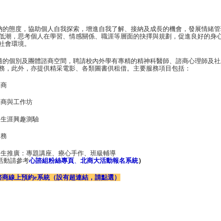
的態度，協助個人自我探索，增進自我了解、接納及成長的機會，發展情緒管
低潮，思考個人在學習、情感關係、職涯等層面的抉擇與規劃，促進良好的身
社會環境。
的個別及團體諮商空間，聘請校內外學有專精的精神科醫師、諮商心理師及社
務，此外，亦提供精采電影、各類圖書供租借。主要服務項目包括：
諮商
諮商與工作坊
及生涯興趣測驗
業務
衛生推廣：專題講座、療心手作、班級輔導
活動請參考
心諮組粉絲專頁
、
北商大活動報名系統
）
諮商線上預約e系統
（設有超連結，請點選）