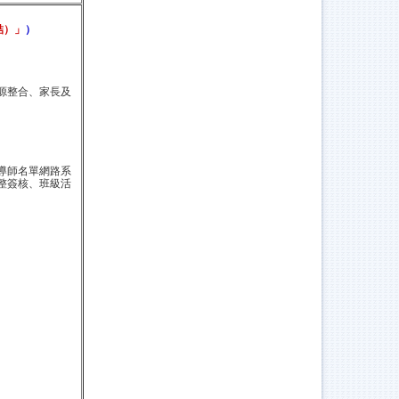
結）」
）
源整合、家長及
導師名單網路系
整簽核、班級活