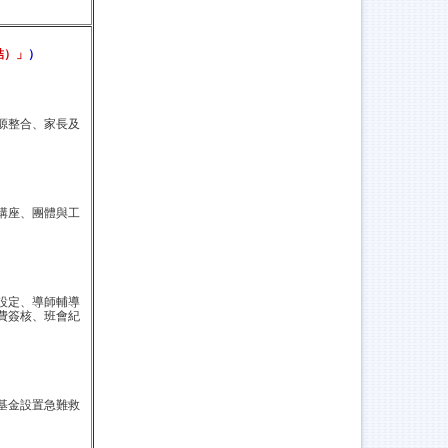
結）」
）
源整合、家長及
講座、團體與工
設定、導師輔導
費簽核、班會紀
基金設置急難救