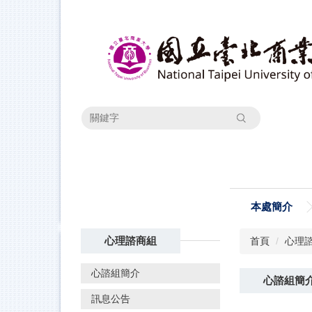
跳
到
主
要
內
容
區
搜尋
本處簡介
心理諮商組
首頁
心理
心諮組簡介
心諮組簡
訊息公告