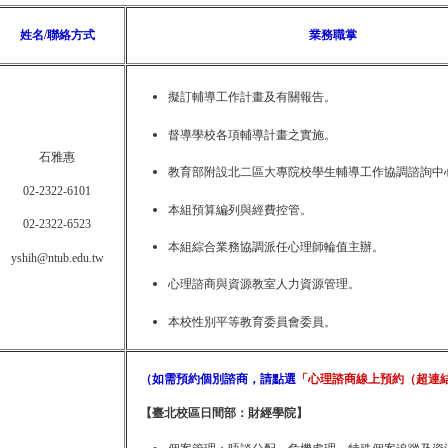
姓名/聯絡方式
業務職掌
擬訂輔導工作計畫及有關報告。
督導學校各項輔導計畫之實施。
石雅惠
教育部附設北二區大專院校學生輔導工作協調諮詢中
02-2322-6101
本組預算編列與經費控管。
02-2322-6523
本組綜合業務協調派任心理師輪值主辦。
yshih@ntub.edu.tw
心理諮商與資源教室人力資源管理。
本校性別平等教育委員會委員。
（如需預約個別諮商，請點選
「心理諮商線上預約（超連
【臺北校區日間部：財經學院】