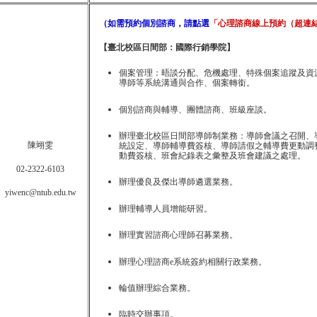
（如需預約個別諮商，請點選
「心理諮商線上預約（超連
【臺北校區日間部：國際行銷學院】
個案管理：
晤談分配、危機處理、特殊個案追蹤及資
導師等系統溝通與合作、個案轉銜。
個別諮商
與輔導
、團體諮商、班級座談。
辦理臺北校區日間部導師制業務：導師會議之召開、
陳翊雯
統設定、導師輔導費簽核、導師請假之輔導費更動調
動費簽核、班會紀錄表之彙整及班會建議之處理。
02-2322-6103
辦理優良及傑出導師遴選業務。
yiwenc@ntub.edu.tw
辦理輔導人員增能研習。
辦理實習諮商心理師召募業務。
辦理心理諮商e系統簽約相關行政業務。
輪值辦理綜合業務。
臨時交辦事項。