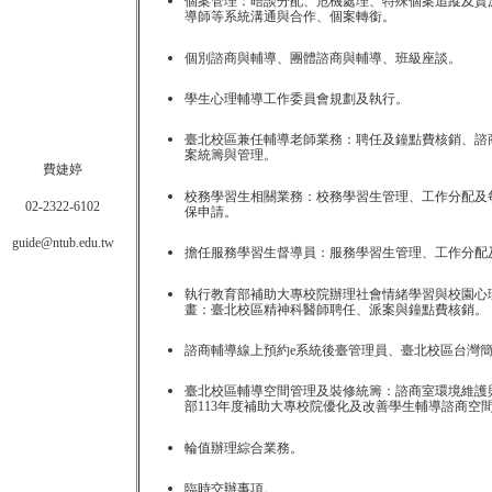
個案管理：晤談分配、危機處理、特殊個案追蹤及資
導師等系統溝通與合作、個案轉銜。
個別諮商與輔導、團體諮商與輔導、班級座談。
學生心理輔導工作委員會規劃及執行。
臺北校區兼任輔導老師業務：聘任及鐘點費核銷、諮
案統籌與管理。
費婕婷
校務學習生相關業務：校務學習生管理、工作分配及
02-2322-6102
保申請。
guide@ntub.edu.tw
擔任服務學習生督導員：服務學習生管理、工作分配
執行教育部補助大專校院辦理社會情緒學習與校園心
畫：臺北校區精神科醫師聘任、派案與鐘點費核銷。
諮商輔導線上預約e系統後臺管理員、臺北校區台灣
臺北校區輔導空間管理及裝修統籌：諮商室環境維護
部113年度補助大專校院優化及改善學生輔導諮商空
輪值辦理綜合業務。
臨時交辦事項
。