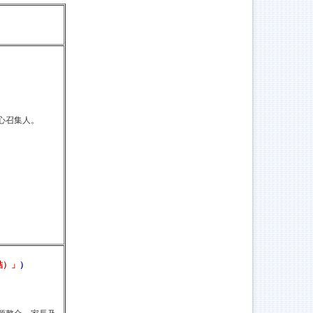
心召集人。
結）」
）