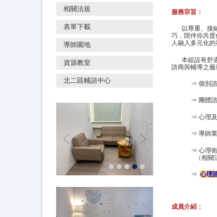
相關法規
服務宗旨：
表單下載
以尊重、接納
巧，陪伴你共度
人融入多元化的
導師園地
本組設有舒適
資源教室
諮商與輔導之服
北二區輔諮中心
⇒ 個別
⇒
團體
⇒
心理
⇒
導師
⇒
心理
（相關
⇒
心理
成員介紹：