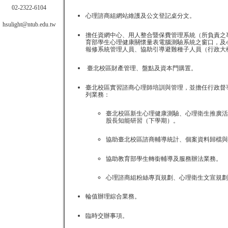
02-2322-6104
心理諮商組網站維護及公文登記桌分文。
hsulight@ntub.edu.tw
擔任資網中心、用人整合暨保費管理系統（所負責之
育部學生心理健康關懷量表電腦測驗系統之窗口，及
報修系統管理人員、協助引導避難種子人員（行政大樓
臺北校區財產管理、盤點及資本門購置。
臺北校區實習諮商心理師培訓與管理，並擔任行政督
列業務：
臺北校區新生心理健康測驗、心理衛生推廣活
股長知能研習（下學期）。
協助臺北校區諮商輔導統計、個案資料歸檔與
協助教育部學生轉銜輔導及服務辦法業務。
心理諮商組粉絲專頁規劃、心理衛生文宣規劃
輪值辦理綜合業務。
臨時交辦事項。