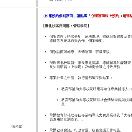
（如需預約個別諮商，請點選
「心理諮商線上預約（超連
【臺北校區日間部：管理學院】
個案管理：晤談分配、危機處理、特殊個案追蹤及資
導師等系統溝通與合作、個案轉銜。
個別諮商
與輔導
、團體諮商、班級座談。
辦理臺北校區新生家長專題演講、導師輔導知能研習
長知能研習（上學期）及轉銜會議之行政庶務。
專案計畫之申請、執行情形追蹤與結案：
教育部補助大專校院聘用專兼任專業輔導人力
教育部補助大專校院辦理社會情緒學習與校園
畫
承辦教育部補助專任專業輔導人力聘用業務及「大專
員進用情形調查表」。
徐光縈
承辦處務會議、行政會議、校務會議工作報告。